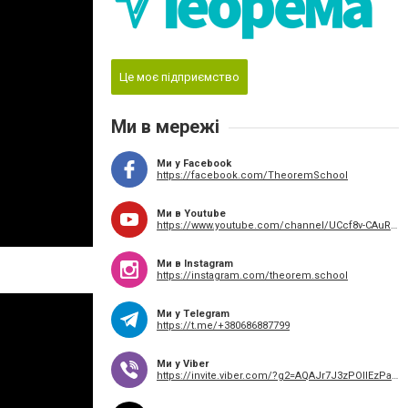
Це моє підприємство
Ми в мережі
Ми у Facebook
https://facebook.com/TheoremSchool
Ми в Youtube
https://www.youtube.com/channel/UCcf8v-CAuRgxuFeE0cRpdPw
Ми в Instagram
https://instagram.com/theorem.school
Ми у Telegram
https://t.me/+380686887799
Ми у Viber
https://invite.viber.com/?g2=AQAJr7J3zPOllEzPa7hYMFQ44nO%2FmqVmsDStClPW2Y3W7ww2tgDE2vjBZqJqFVGY