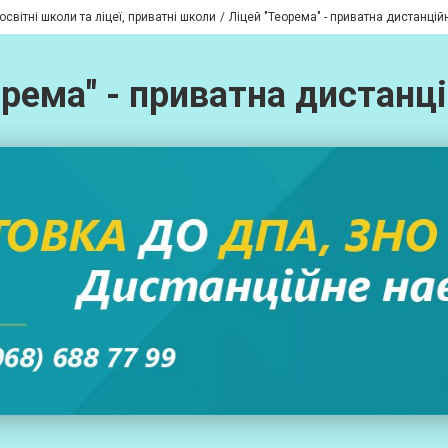
світні школи та ліцеї, приватні школи
Ліцей "Теорема" - приватна дистанці
орема" - приватна дистанц