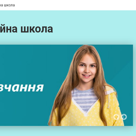
йна школа
ійна школа