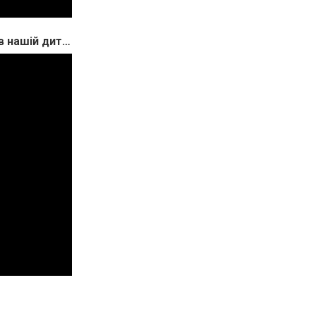
Відеовідгук від батьків "Як Ліцей Теорема надав нашій дитині чудовий досвід здобуття знань"