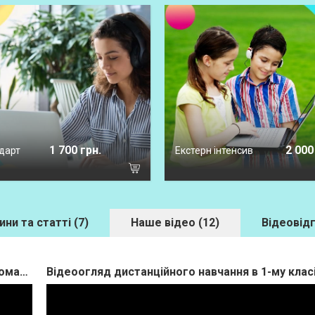
1 700 грн.
2 000
дарт
Екстерн інтенсив
ини та статті (7)
Наше відео (12)
Відеовідг
Як дистанційне навчання може бути цікавим? Досвід команди ліцею "Теорема"