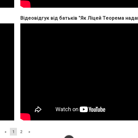
«
1
2
»