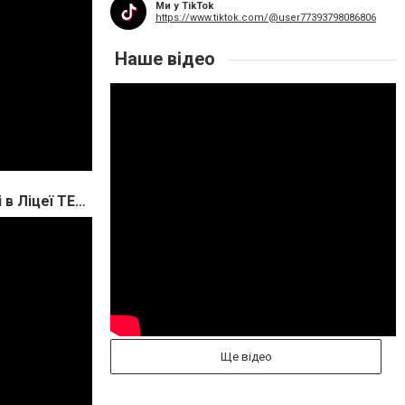
Ми у TikTok
https://www.tiktok.com/@user77393798086806
Наше відео
Відеоогляд дистанційного навчання в 2-му класі в Ліцеї ТЕОРЕМА
Ще відео