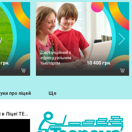
Дистанційний з
індивідуальним
 грн.
10 400 грн.
тьютором
уки про ліцей
Ще
Відеоогляд дистанційного навчання в 1-му класі в Ліцеї ТЕОРЕМА