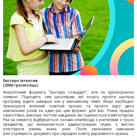
Екстерн інтенсив
(2000 грн/місяць)
Аналогічний формату "Екстерн стандарт", але за прискореною
схемою. Підходить тим школярам, які хочуть пройти шкільну
програму вдвічі швидше ніж у звичайному темпі. Якщо необхідно
прискорити власний освітній процес та пройти курс двох
навчальних років за один рік, цей формат для вас. Учень працює
самостійно, виконує тестові завдання, які оцінюються комп'ютером.
Раз на семестр відбувається онлайн-співбесіда з учителями з трьох
предметів, що визначаються адміністрацією ліцею з метою
атестувати рівень знань учня. Після закінчення навчання
учні отримують документ про середню освіту державного зразка.