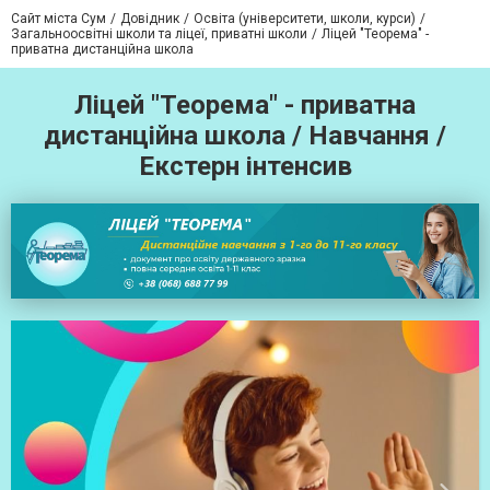
Сайт міста Сум
Довідник
Освіта (університети, школи, курси)
Загальноосвітні школи та ліцеї, приватні школи
Ліцей "Теорема" -
приватна дистанційна школа
Ліцей "Теорема" - приватна
дистанційна школа / Навчання /
Екстерн інтенсив