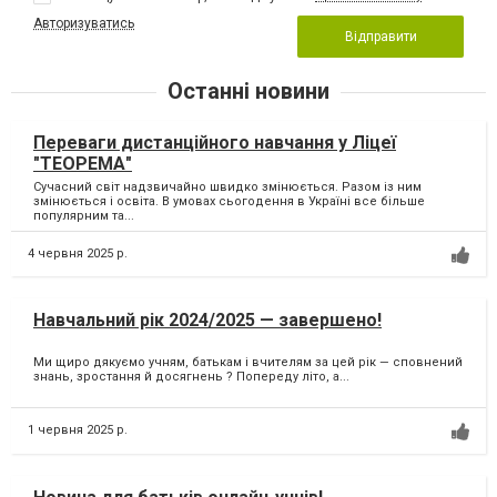
Авторизуватись
Відправити
Останні новини
Переваги дистанційного навчання у Ліцеї
"ТЕОРЕМА"
Сучасний світ надзвичайно швидко змінюється. Разом із ним
змінюється і освіта. В умовах сьогодення в Україні все більше
популярним та...
4 червня 2025 р.
Навчальний рік 2024/2025 — завершено!
Ми щиро дякуємо учням, батькам і вчителям за цей рік — сповнений
знань, зростання й досягнень ? Попереду літо, а...
1 червня 2025 р.