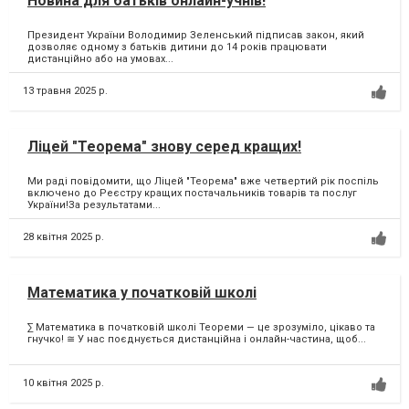
Новина для батьків онлайн-учнів!
Президент України Володимир Зеленський підписав закон, який
дозволяє одному з батьків дитини до 14 років працювати
дистанційно або на умовах...
13 травня 2025 р.
Ліцей "Теорема" знову серед кращих!
Ми раді повідомити, що Ліцей "Теорема" вже четвертий рік поспіль
включено до Реєстру кращих постачальників товарів та послуг
України!За результатами...
28 квітня 2025 р.
Математика у початковій школі
∑ Математика в початковій школі Теореми — це зрозуміло, цікаво та
гнучко! ≅ У нас поєднується дистанційна і онлайн-частина, щоб...
10 квітня 2025 р.